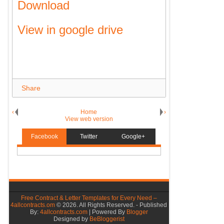
Download
View in google drive
Share
‹
Home
›
View web version
Facebook
Twitter
Google+
Free Contract & Letter Templates for Every Need –
4allcontracts.om
©
2026. All Rights Reserved. - Published
By:
4allcontracts.com
| Powered By
Blogger
Designed by
BeBloggerist