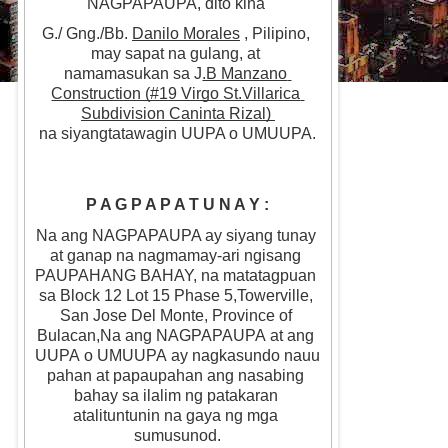
NAGPAPAUPA, dito kina 
G./ Gng./Bb. 
Danilo Morales
 , Pilipino, 
may sapat na gulang, at 
namamasukan sa J
.B Manzano 
Construction (#19 Virgo St.Villarica 
Subdivision Caninta Rizal) 
na siyangtatawagin UUPA o UMUUPA.
P A G P A P A T U N A Y :
Na ang NAGPAPAUPA ay siyang tunay 
at ganap na nagmamay-ari ngisang 
PAUPAHANG BAHAY, na matatagpuan 
sa Block 12 Lot 15 Phase 5,Towerville, 
San Jose Del Monte, Province of 
Bulacan,Na ang NAGPAPAUPA at ang 
UUPA o UMUUPA ay nagkasundo nauu
pahan at papaupahan ang nasabing 
bahay sa ilalim ng patakaran 
atalituntunin na gaya ng mga 
sumusunod.