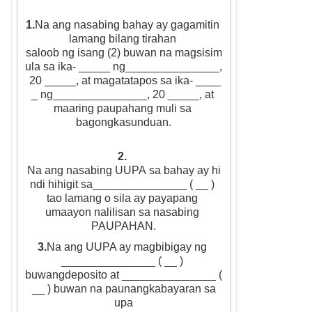
1.
Na ang nasabing bahay ay gagamitin 
lamang bilang tirahan 
saloob ng isang (2) buwan na magsisim
ula sa ika- _____ ng_______________,
 20 _____, at magatatapos sa ika- ____
_ ng_______________, 20 _____, at 
maaring paupahang muli sa 
bagongkasunduan.
2. 
Na ang nasabing UUPA sa bahay ay hi
ndi hihigit sa_______________ ( __ ) 
tao lamang o sila ay payapang 
umaayon nalilisan sa nasabing 
PAUPAHAN.
3.
Na ang UUPA ay magbibigay ng 
_______________ ( __ ) 
buwangdeposito at _______________ (
 __ ) buwan na paunangkabayaran sa 
upa