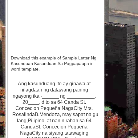
Download this example of Sample Letter Ng
Kasunduan Kasunduan Sa Pagpapaupa in
word template.
Ang kasunduang ito ay ginawa at 
nilagdaan ng dalawang paning 
ngayong ika -______ ng __________, 
20____, dito sa 64 Canda St. 
Concecion Pequeña NagaCity Mrs. 
 RosalindaB.Mendoza, may sapat na gu
lang,Pilipino, at naninirahan sa 64 
CandaSt. Concecion Pequeña 
NagaCity na siyang tatawaging 