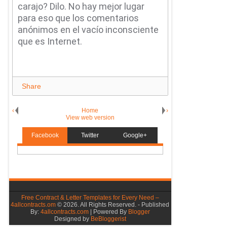
carajo?
Dilo.
No hay mejor lugar
para eso que los comentarios
anónimos en el vacío inconsciente
que es Internet.
Share
‹
Home
›
View web version
Facebook
Twitter
Google+
Free Contract & Letter Templates for Every Need –
4allcontracts.om
©
2026. All Rights Reserved. - Published
By:
4allcontracts.com
| Powered By
Blogger
Designed by
BeBloggerist